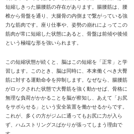
短縮しきった腸腰筋の存在があります。腸腰筋は、腰
椎から骨盤を通り、大腿骨の内側まで繋がっている強
力な筋肉です。座り仕事や、姿勢の崩れによってこの
筋肉が常に短縮した状態にあると、骨盤は前傾や後傾
という極端な形を強いられます。
この短縮状態が続くと、脳はこの短縮を「正常」と学
習します。このとき、脳は同時に、本来働くべき大臀
筋に対する運動命令を抑制します。なぜなら、腸腰筋
がロックされた状態で大臀筋を強く動かせば、骨格に
無理な負荷がかかることを脳が察知し、あえて「お尻
をサボらせる」という安全装置を働かせるからです。
これが、多くの方がジムに通ってもお尻に力が入ら
ず、ハムストリングスばかりが張ってしまう理由で
す。